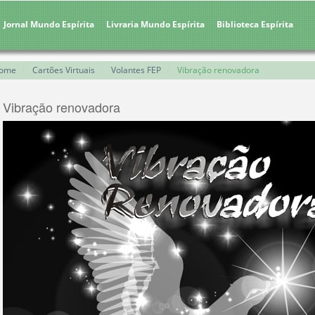
Jornal Mundo Espírita
Livraria Mundo Espírita
Biblioteca Espírita
ome
Cartões Virtuais
Volantes FEP
Vibração renovadora
Vibração renovadora