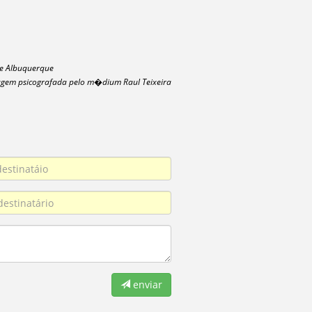
de Albuquerque
gem psicografada pelo m�dium Raul Teixeira
enviar