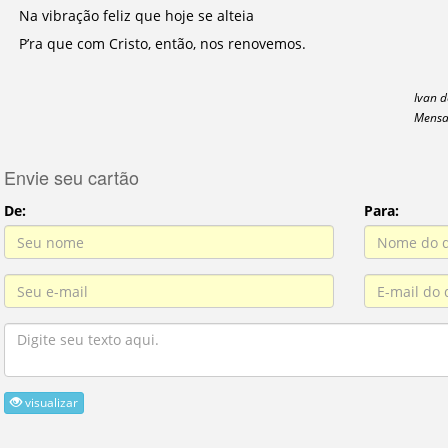
Na vibração feliz que hoje se alteia
P’ra que com Cristo, então, nos renovemos.
Ivan 
Mensa
Envie seu cartão
De:
Para:
visualizar