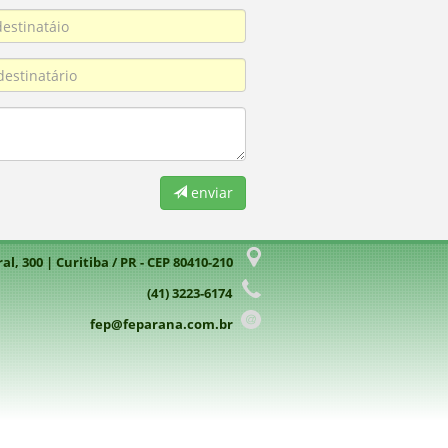
enviar
l, 300 | Curitiba / PR - CEP 80410-210
(41) 3223-6174
fep@feparana.com.br