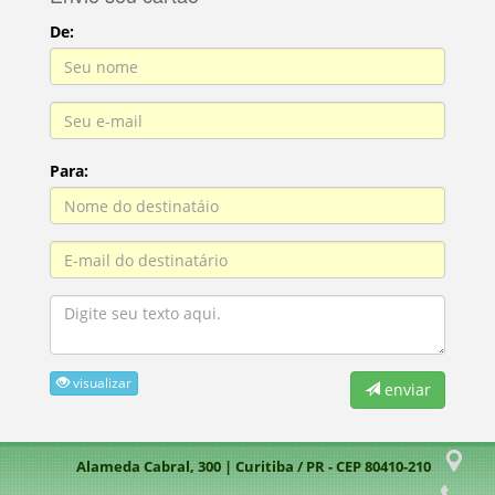
De:
Para:
visualizar
enviar
Alameda Cabral, 300 | Curitiba / PR - CEP 80410-210