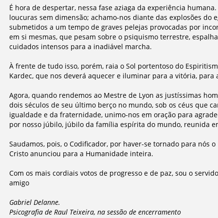
É hora de despertar, nessa fase aziaga da experiência humana.
loucuras sem dimensão; achamo-nos diante das explosões do 
submetidos a um tempo de graves pelejas provocadas por incont
em si mesmas, que pesam sobre o psiquismo terrestre, espalha
cuidados intensos para a inadiável marcha.
À frente de tudo isso, porém, raia o Sol portentoso do Espiritis
Kardec, que nos deverá aquecer e iluminar para a vitória, para a
Agora, quando rendemos ao Mestre de Lyon as justíssimas ho
dois séculos de seu último berço no mundo, sob os céus que ca
igualdade e da fraternidade, unimo-nos em oração para agradec
por nosso júbilo, júbilo da família espírita do mundo, reunida e
Saudamos, pois, o Codificador, por haver-se tornado para nós o
Cristo anunciou para a Humanidade inteira.
Com os mais cordiais votos de progresso e de paz, sou o servid
amigo
Gabriel Delanne.
Psicografia de Raul Teixeira, na sessão de encerramento