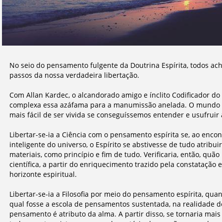
No seio do pensamento fulgente da Doutrina Espírita, todos ac
passos da nossa verdadeira libertação.
Com Allan Kardec, o alcandorado amigo e ínclito Codificador do
complexa essa azáfama para a manumissão anelada. O mundo s
mais fácil de ser vivida se conseguíssemos entender e usufruir
Libertar-se-ia a Ciência com o pensamento espírita se, ao encon
inteligente do universo, o Espírito se abstivesse de tudo atrib
materiais, como princípio e fim de tudo. Verificaria, então, quão 
científica, a partir do enriquecimento trazido pela constatação 
horizonte espiritual.
Libertar-se-ia a Filosofia por meio do pensamento espírita, qua
qual fosse a escola de pensamentos sustentada, na realidade do
pensamento é atributo da alma. A partir disso, se tornaria ma