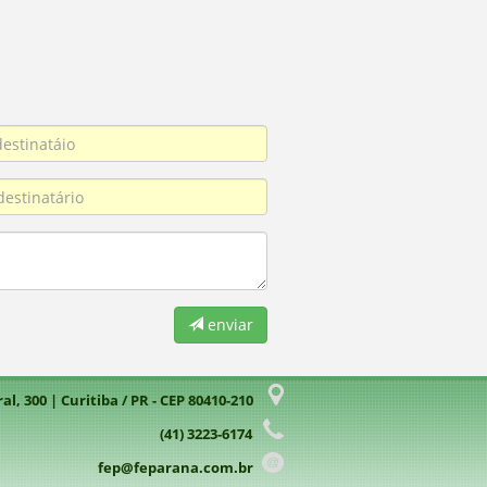
enviar
l, 300 | Curitiba / PR - CEP 80410-210
(41) 3223-6174
fep@feparana.com.br