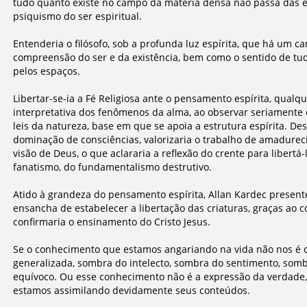
tudo quanto existe no campo da matéria densa não passa das 
psiquismo do ser espiritual.
Entenderia o filósofo, sob a profunda luz espírita, que há um 
compreensão do ser e da existência, bem como o sentido de tu
pelos espaços.
Libertar-se-ia a Fé Religiosa ante o pensamento espírita, qualq
interpretativa dos fenômenos da alma, ao observar seriamente
leis da natureza, base em que se apoia a estrutura espírita. De
dominação de consciências, valorizaria o trabalho de amadurec
visão de Deus, o que aclararia a reflexão do crente para libertá-l
fanatismo, do fundamentalismo destrutivo.
Atido à grandeza do pensamento espírita, Allan Kardec presen
ensancha de estabelecer a libertação das criaturas, graças ao
confirmaria o ensinamento do Cristo Jesus.
Se o conhecimento que estamos angariando na vida não nos é c
generalizada, sombra do intelecto, sombra do sentimento, somb
equívoco. Ou esse conhecimento não é a expressão da verdade, 
estamos assimilando devidamente seus conteúdos.