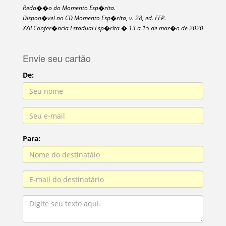
Reda��o do Momento Esp�rita.
Dispon�vel no CD Momento Esp�rita, v. 28, ed. FEP.
XXII Confer�ncia Estadual Esp�rita � 13 a 15 de mar�o de 2020
Envie seu cartão
De:
Para: