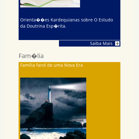
Orienta��es Kardequianas sobre O Estudo
da Doutrina Esp�rita.
Saiba Mais
Fam�lia
Família farol de uma Nova Era