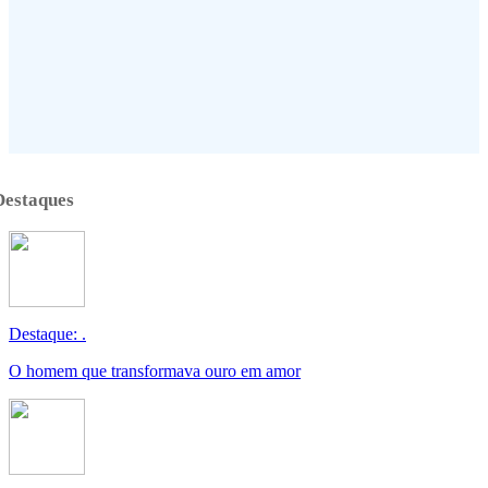
Destaques
Destaque: .
O homem que transformava ouro em amor