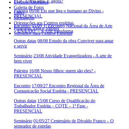
FEP - Estou aqui. E agora?
Eventos Anteriores
Galeria de Fotos
Palestra
09/08 Elo que liga o humano ao Divino -
Links
PRESENCIAL
Mensagens
Orientações aos Centros espíritas
Encontro
05/09 1º Encontro Nacional da Área de Arte
Programa Vida e Valores
– ENAART – A Arte transforma
Subsídios para Centros Espíritas
Outras datas
08/08 Estudo da obra Conviver para amar
e servir
Seminário
23/08 Atividade Evangelizadora - A arte de
bem viver
Palestra
16/08 Nosso filhos: quem são eles? -
PRESENCIAL
Encontro
17/09/27 Encontro Regional da Área de
Comunicação Social Espírita - PRESENCIAL
Outras datas
15/08 Curso de Qualificação do
Trabalhador Espírita – CQTE – 1ª Fase -
PRESENCIAL
Seminário
01/05/27 Centenário de Divaldo Franco – O
semeador de estrelas