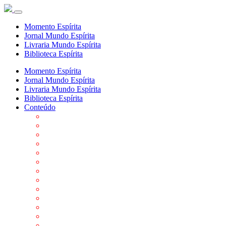
Momento Espírita
Jornal Mundo Espírita
Livraria Mundo Espírita
Biblioteca Espírita
Momento Espírita
Jornal Mundo Espírita
Livraria Mundo Espírita
Biblioteca Espírita
Conteúdo
Agenda da FEP
Allan Kardec
Biblioteca Virtual Espírita
Biografias
Cartões virtuais
Casas Espíritas
Conheça o Espiritismo
Datas Importantes ao Movimento Espírita
Departamentos
Editora FEP
Eventos Anteriores
Galeria de Fotos
Links