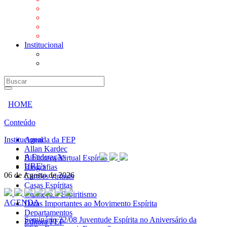
Mensagens
Orientações aos Centros espíritas
Programa Vida e Valores
Subsídios para Centros Espíritas
Institucional
A Federação
URE's
HOME
Conteúdo
Institucional
Agenda da FEP
Allan Kardec
A Federação
Biblioteca Virtual Espírita
URE's
Biografias
06 de Agosto de 2026
Cartões virtuais
Casas Espíritas
Conheça o Espiritismo
AGENDA
Datas Importantes ao Movimento Espírita
Departamentos
Seminário
22/08 Juventude Espírita no Aniversário da
Editora FEP