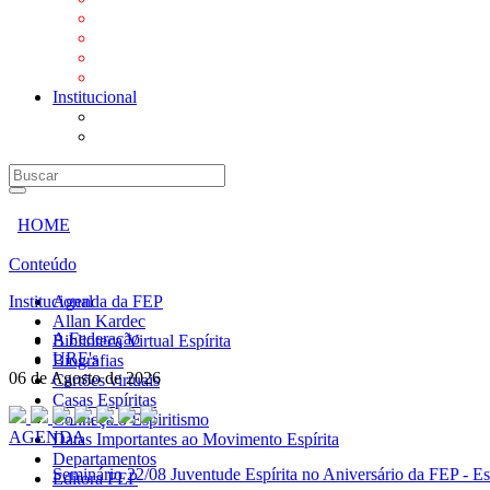
Mensagens
Orientações aos Centros espíritas
Programa Vida e Valores
Subsídios para Centros Espíritas
Institucional
A Federação
URE's
HOME
Conteúdo
Institucional
Agenda da FEP
Allan Kardec
A Federação
Biblioteca Virtual Espírita
URE's
Biografias
06 de Agosto de 2026
Cartões virtuais
Casas Espíritas
Conheça o Espiritismo
AGENDA
Datas Importantes ao Movimento Espírita
Departamentos
Seminário
22/08 Juventude Espírita no Aniversário da FEP - Es
Editora FEP