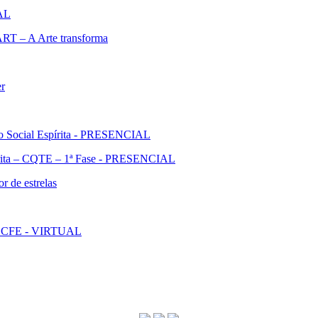
IAL
ART – A Arte transforma
er
ão Social Espírita - PRESENCIAL
pírita – CQTE – 1ª Fase - PRESENCIAL
r de estrelas
l - CFE - VIRTUAL