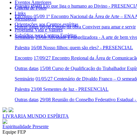
Eventos Anteriores
Palestra
09/08 Elo que liga o humano ao Divino - PRESENC
Galeria de Fotos
Links
Encontro
05/09 1º Encontro Nacional da Área de Arte – ENA
Mensagens
Orientações aos Centros espíritas
Outras datas
08/08 Estudo da obra Conviver para amar e servir
Programa Vida e Valores
Subsídios para Centros Espíritas
Seminário
23/08 Atividade Evangelizadora - A arte de bem viv
Palestra
16/08 Nosso filhos: quem são eles? - PRESENCIAL
Encontro
17/09/27 Encontro Regional da Área de Comunicaç
Outras datas
15/08 Curso de Qualificação do Trabalhador Es
Seminário
01/05/27 Centenário de Divaldo Franco – O semeado
Palestra
23/08 Sementes de luz - PRESENCIAL
Outras datas
29/08 Reunião do Conselho Federativo Estadua
LIVRARIA MUNDO ESPÍRITA
Espiritualidade Presente
Equipe FEP