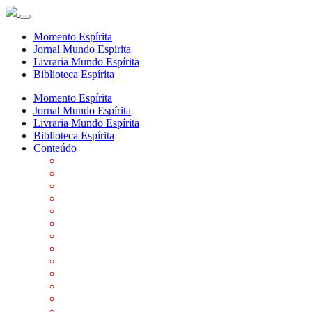
Momento Espírita
Jornal Mundo Espírita
Livraria Mundo Espírita
Biblioteca Espírita
Momento Espírita
Jornal Mundo Espírita
Livraria Mundo Espírita
Biblioteca Espírita
Conteúdo
Agenda da FEP
Allan Kardec
Biblioteca Virtual Espírita
Biografias
Cartões virtuais
Casas Espíritas
Conheça o Espiritismo
Datas Importantes ao Movimento Espírita
Departamentos
Editora FEP
Eventos Anteriores
Galeria de Fotos
Links