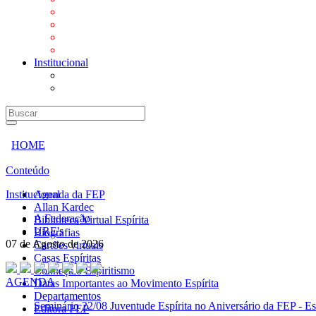
Mensagens
Orientações aos Centros espíritas
Programa Vida e Valores
Subsídios para Centros Espíritas
Institucional
A Federação
URE's
HOME
Conteúdo
Institucional
Agenda da FEP
Allan Kardec
A Federação
Biblioteca Virtual Espírita
URE's
Biografias
07 de Agosto de 2026
Cartões virtuais
Casas Espíritas
Conheça o Espiritismo
AGENDA
Datas Importantes ao Movimento Espírita
Departamentos
Seminário
22/08 Juventude Espírita no Aniversário da FEP - Es
Editora FEP