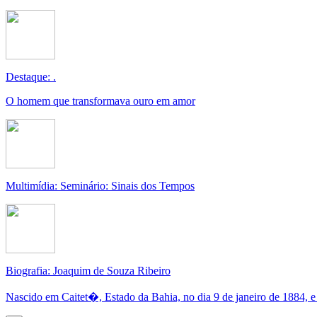
Destaque: .
O homem que transformava ouro em amor
Multimídia: Seminário: Sinais dos Tempos
Biografia: Joaquim de Souza Ribeiro
Nascido em Caitet�, Estado da Bahia, no dia 9 de janeiro de 1884, e 