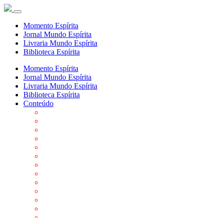
Momento Espírita
Jornal Mundo Espírita
Livraria Mundo Espírita
Biblioteca Espírita
Momento Espírita
Jornal Mundo Espírita
Livraria Mundo Espírita
Biblioteca Espírita
Conteúdo
Agenda da FEP
Allan Kardec
Biblioteca Virtual Espírita
Biografias
Cartões virtuais
Casas Espíritas
Conheça o Espiritismo
Datas Importantes ao Movimento Espírita
Departamentos
Editora FEP
Eventos Anteriores
Galeria de Fotos
Links