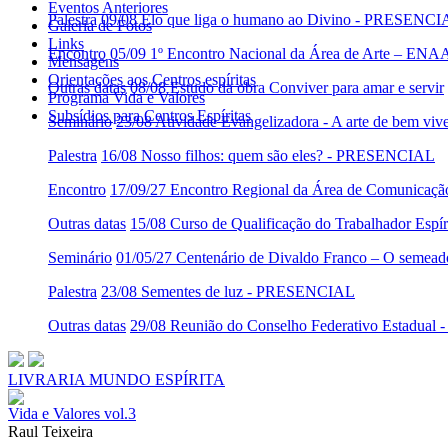
Eventos Anteriores
Palestra
09/08 Elo que liga o humano ao Divino - PRESENC
Galeria de Fotos
Links
Encontro
05/09 1º Encontro Nacional da Área de Arte – ENA
Mensagens
Orientações aos Centros espíritas
Outras datas
08/08 Estudo da obra Conviver para amar e servir
Programa Vida e Valores
Subsídios para Centros Espíritas
Seminário
23/08 Atividade Evangelizadora - A arte de bem viv
Palestra
16/08 Nosso filhos: quem são eles? - PRESENCIAL
Encontro
17/09/27 Encontro Regional da Área de Comunicaç
Outras datas
15/08 Curso de Qualificação do Trabalhador Es
Seminário
01/05/27 Centenário de Divaldo Franco – O semeado
Palestra
23/08 Sementes de luz - PRESENCIAL
Outras datas
29/08 Reunião do Conselho Federativo Estadua
LIVRARIA MUNDO ESPÍRITA
Vida e Valores vol.3
Raul Teixeira