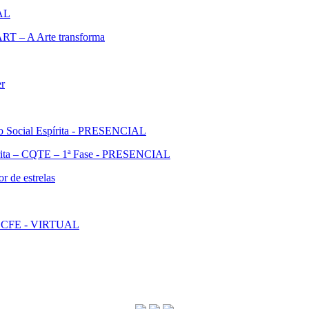
IAL
ART – A Arte transforma
er
ão Social Espírita - PRESENCIAL
pírita – CQTE – 1ª Fase - PRESENCIAL
r de estrelas
l - CFE - VIRTUAL