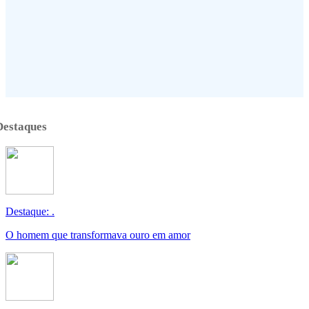
Destaques
Destaque: .
O homem que transformava ouro em amor