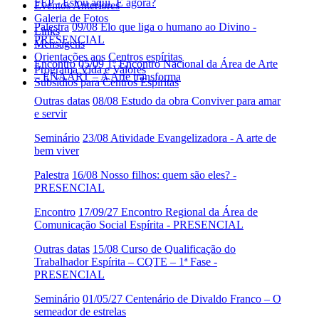
FEP - Estou aqui. E agora?
Eventos Anteriores
Galeria de Fotos
Palestra
09/08 Elo que liga o humano ao Divino -
Links
PRESENCIAL
Mensagens
Orientações aos Centros espíritas
Encontro
05/09 1º Encontro Nacional da Área de Arte
Programa Vida e Valores
– ENAART – A Arte transforma
Subsídios para Centros Espíritas
Outras datas
08/08 Estudo da obra Conviver para amar
e servir
Seminário
23/08 Atividade Evangelizadora - A arte de
bem viver
Palestra
16/08 Nosso filhos: quem são eles? -
PRESENCIAL
Encontro
17/09/27 Encontro Regional da Área de
Comunicação Social Espírita - PRESENCIAL
Outras datas
15/08 Curso de Qualificação do
Trabalhador Espírita – CQTE – 1ª Fase -
PRESENCIAL
Seminário
01/05/27 Centenário de Divaldo Franco – O
semeador de estrelas