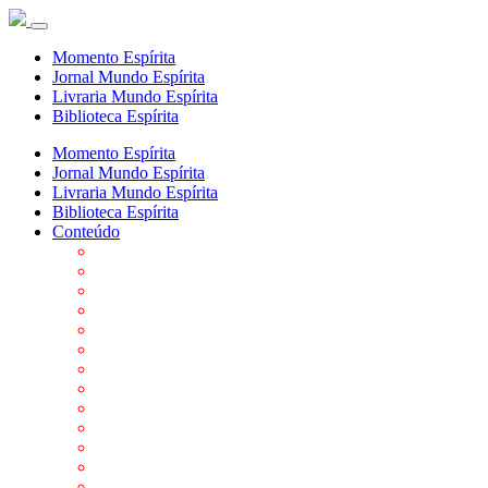
Momento Espírita
Jornal Mundo Espírita
Livraria Mundo Espírita
Biblioteca Espírita
Momento Espírita
Jornal Mundo Espírita
Livraria Mundo Espírita
Biblioteca Espírita
Conteúdo
Agenda da FEP
Allan Kardec
Biblioteca Virtual Espírita
Biografias
Cartões virtuais
Casas Espíritas
Conheça o Espiritismo
Datas Importantes ao Movimento Espírita
Departamentos
Editora FEP
Eventos Anteriores
Galeria de Fotos
Links