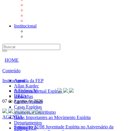
Mensagens
Orientações aos Centros espíritas
Programa Vida e Valores
Subsídios para Centros Espíritas
Institucional
A Federação
URE's
HOME
Conteúdo
Institucional
Agenda da FEP
Allan Kardec
A Federação
Biblioteca Virtual Espírita
URE's
Biografias
07 de Agosto de 2026
Cartões virtuais
Casas Espíritas
Conheça o Espiritismo
AGENDA
Datas Importantes ao Movimento Espírita
Departamentos
Seminário
22/08 Juventude Espírita no Aniversário da
Editora FEP