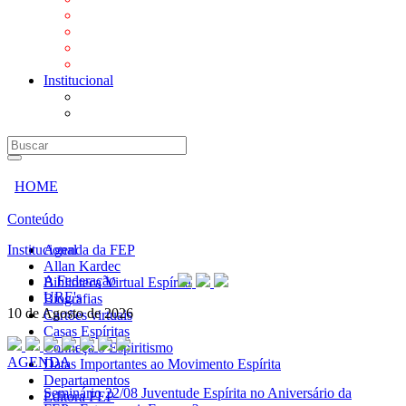
Mensagens
Orientações aos Centros espíritas
Programa Vida e Valores
Subsídios para Centros Espíritas
Institucional
A Federação
URE's
HOME
Conteúdo
Institucional
Agenda da FEP
Allan Kardec
A Federação
Biblioteca Virtual Espírita
URE's
Biografias
10 de Agosto de 2026
Cartões virtuais
Casas Espíritas
Conheça o Espiritismo
AGENDA
Datas Importantes ao Movimento Espírita
Departamentos
Seminário
22/08 Juventude Espírita no Aniversário da
Editora FEP