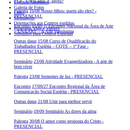
FEP - Estou aqui. E agora?
Eventos Anteriores
Galeria de Fotos
Palestra
16/08 Nosso filhos: quem são eles? -
Links
PRESENCIAL
Mensagens
Orientações aos Centros espíritas
Encontro
05/09 1º Encontro Nacional da Área de Arte
Programa Vida e Valores
– ENAART – A Arte transforma
Subsídios para Centros Espíritas
Outras datas
15/08 Curso de Qualificação do
Trabalhador Espírita – CQTE – 1ª Fase -
PRESENCIAL
Seminário
23/08 Atividade Evangelizadora - A arte de
bem viver
Palestra
23/08 Sementes de luz - PRESENCIAL
Encontro
17/09/27 Encontro Regional da Área de
Comunicação Social Espírita - PRESENCIAL
Outras datas
21/08 Unir para melhor servir
Seminário
19/09 Seminário As dores da alma
Palestra
30/08 O amor como proposta do Cristo -
PRESENCIAL