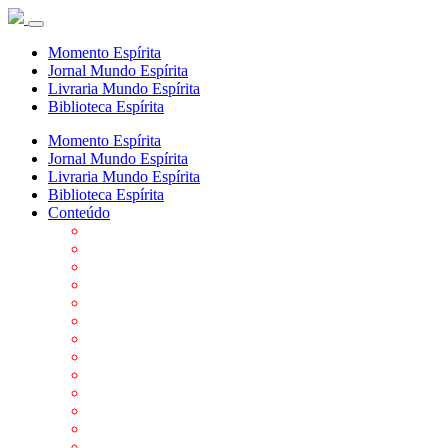
Momento Espírita
Jornal Mundo Espírita
Livraria Mundo Espírita
Biblioteca Espírita
Momento Espírita
Jornal Mundo Espírita
Livraria Mundo Espírita
Biblioteca Espírita
Conteúdo
Agenda da FEP
Allan Kardec
Biblioteca Virtual Espírita
Biografias
Cartões virtuais
Casas Espíritas
Conheça o Espiritismo
Datas Importantes ao Movimento Espírita
Departamentos
Editora FEP
Eventos Anteriores
Galeria de Fotos
Links