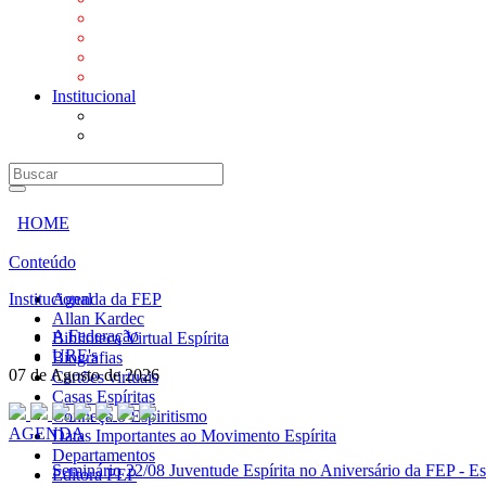
Mensagens
Orientações aos Centros espíritas
Programa Vida e Valores
Subsídios para Centros Espíritas
Institucional
A Federação
URE's
HOME
Conteúdo
Institucional
Agenda da FEP
Allan Kardec
A Federação
Biblioteca Virtual Espírita
URE's
Biografias
07 de Agosto de 2026
Cartões virtuais
Casas Espíritas
Conheça o Espiritismo
AGENDA
Datas Importantes ao Movimento Espírita
Departamentos
Seminário
22/08 Juventude Espírita no Aniversário da FEP - Es
Editora FEP