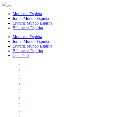
Momento Espírita
Jornal Mundo Espírita
Livraria Mundo Espírita
Biblioteca Espírita
Momento Espírita
Jornal Mundo Espírita
Livraria Mundo Espírita
Biblioteca Espírita
Conteúdo
Agenda da FEP
Allan Kardec
Biblioteca Virtual Espírita
Biografias
Cartões virtuais
Casas Espíritas
Conheça o Espiritismo
Datas Importantes ao Movimento Espírita
Departamentos
Editora FEP
Eventos Anteriores
Galeria de Fotos
Links