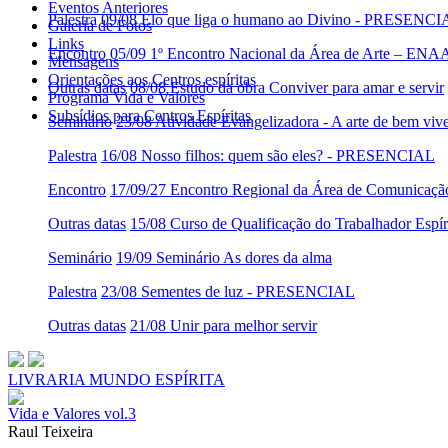
Eventos Anteriores
Palestra
09/08 Elo que liga o humano ao Divino - PRESENC
Galeria de Fotos
Links
Encontro
05/09 1º Encontro Nacional da Área de Arte – ENA
Mensagens
Orientações aos Centros espíritas
Outras datas
08/08 Estudo da obra Conviver para amar e servir
Programa Vida e Valores
Subsídios para Centros Espíritas
Seminário
23/08 Atividade Evangelizadora - A arte de bem viv
Palestra
16/08 Nosso filhos: quem são eles? - PRESENCIAL
Encontro
17/09/27 Encontro Regional da Área de Comunicaç
Outras datas
15/08 Curso de Qualificação do Trabalhador Es
Seminário
19/09 Seminário As dores da alma
Palestra
23/08 Sementes de luz - PRESENCIAL
Outras datas
21/08 Unir para melhor servir
LIVRARIA MUNDO ESPÍRITA
Vida e Valores vol.3
Raul Teixeira