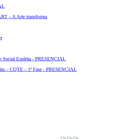
IAL
ART – A Arte transforma
er
ão Social Espírita - PRESENCIAL
pírita – CQTE – 1ª Fase - PRESENCIAL