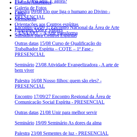
FEP - Estou aqui. E agora?
Eventos Anteriores
Galeria de Fotos
Palestra
09/08 Elo que liga o humano ao Divino -
Links
PRESENCIAL
Mensagens
Orientações aos Centros espíritas
Encontro
05/09 1º Encontro Nacional da Área de Arte
Programa Vida e Valores
– ENAART – A Arte transforma
Subsídios para Centros Espíritas
Outras datas
15/08 Curso de Qualificação do
Trabalhador Espírita – CQTE – 1ª Fase -
PRESENCIAL
Seminário
23/08 Atividade Evangelizadora - A arte de
bem viver
Palestra
16/08 Nosso filhos: quem são eles? -
PRESENCIAL
Encontro
17/09/27 Encontro Regional da Área de
Comunicação Social Espírita - PRESENCIAL
Outras datas
21/08 Unir para melhor servir
Seminário
19/09 Seminário As dores da alma
Palestra
23/08 Sementes de luz - PRESENCIAL