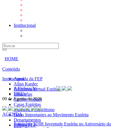
Mensagens
Orientações aos Centros espíritas
Programa Vida e Valores
Subsídios para Centros Espíritas
Institucional
A Federação
URE's
HOME
Conteúdo
Institucional
Agenda da FEP
Allan Kardec
A Federação
Biblioteca Virtual Espírita
URE's
Biografias
09 de Agosto de 2026
Cartões virtuais
Casas Espíritas
Conheça o Espiritismo
AGENDA
Datas Importantes ao Movimento Espírita
Departamentos
Seminário
22/08 Juventude Espírita no Aniversário da
Editora FEP