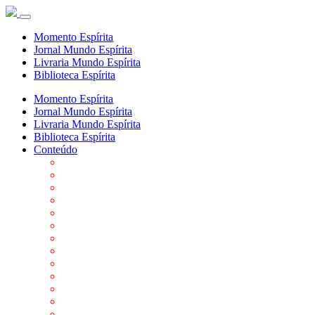
Momento Espírita
Jornal Mundo Espírita
Livraria Mundo Espírita
Biblioteca Espírita
Momento Espírita
Jornal Mundo Espírita
Livraria Mundo Espírita
Biblioteca Espírita
Conteúdo
Agenda da FEP
Allan Kardec
Biblioteca Virtual Espírita
Biografias
Cartões virtuais
Casas Espíritas
Conheça o Espiritismo
Datas Importantes ao Movimento Espírita
Departamentos
Editora FEP
Eventos Anteriores
Galeria de Fotos
Links