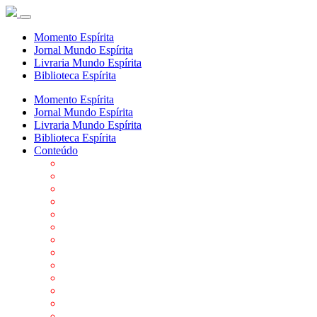
Momento Espírita
Jornal Mundo Espírita
Livraria Mundo Espírita
Biblioteca Espírita
Momento Espírita
Jornal Mundo Espírita
Livraria Mundo Espírita
Biblioteca Espírita
Conteúdo
Agenda da FEP
Allan Kardec
Biblioteca Virtual Espírita
Biografias
Cartões virtuais
Casas Espíritas
Conheça o Espiritismo
Datas Importantes ao Movimento Espírita
Departamentos
Editora FEP
Eventos Anteriores
Galeria de Fotos
Links