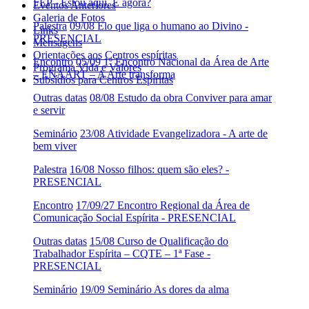
FEP - Estou aqui. E agora?
Eventos Anteriores
Galeria de Fotos
Palestra
09/08 Elo que liga o humano ao Divino -
Links
PRESENCIAL
Mensagens
Orientações aos Centros espíritas
Encontro
05/09 1º Encontro Nacional da Área de Arte
Programa Vida e Valores
– ENAART – A Arte transforma
Subsídios para Centros Espíritas
Outras datas
08/08 Estudo da obra Conviver para amar
e servir
Seminário
23/08 Atividade Evangelizadora - A arte de
bem viver
Palestra
16/08 Nosso filhos: quem são eles? -
PRESENCIAL
Encontro
17/09/27 Encontro Regional da Área de
Comunicação Social Espírita - PRESENCIAL
Outras datas
15/08 Curso de Qualificação do
Trabalhador Espírita – CQTE – 1ª Fase -
PRESENCIAL
Seminário
19/09 Seminário As dores da alma