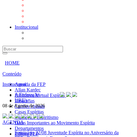
Mensagens
Orientações aos Centros espíritas
Programa Vida e Valores
Subsídios para Centros Espíritas
Institucional
A Federação
URE's
HOME
Conteúdo
Institucional
Agenda da FEP
Allan Kardec
A Federação
Biblioteca Virtual Espírita
URE's
Biografias
08 de Agosto de 2026
Cartões virtuais
Casas Espíritas
Conheça o Espiritismo
AGENDA
Datas Importantes ao Movimento Espírita
Departamentos
Seminário
22/08 Juventude Espírita no Aniversário da
Editora FEP