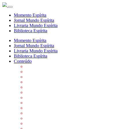
Momento Espírita
Jornal Mundo Espírita
Livraria Mundo Espírita
Biblioteca Espírita
Momento Espírita
Jornal Mundo Espírita
Livraria Mundo Espírita
Biblioteca Espírita
Conteúdo
Agenda da FEP
Allan Kardec
Biblioteca Virtual Espírita
Biografias
Cartões virtuais
Casas Espíritas
Conheça o Espiritismo
Datas Importantes ao Movimento Espírita
Departamentos
Editora FEP
Eventos Anteriores
Galeria de Fotos
Links