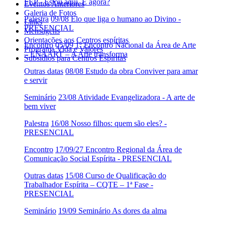
FEP - Estou aqui. E agora?
Eventos Anteriores
Galeria de Fotos
Palestra
09/08 Elo que liga o humano ao Divino -
Links
PRESENCIAL
Mensagens
Orientações aos Centros espíritas
Encontro
05/09 1º Encontro Nacional da Área de Arte
Programa Vida e Valores
– ENAART – A Arte transforma
Subsídios para Centros Espíritas
Outras datas
08/08 Estudo da obra Conviver para amar
e servir
Seminário
23/08 Atividade Evangelizadora - A arte de
bem viver
Palestra
16/08 Nosso filhos: quem são eles? -
PRESENCIAL
Encontro
17/09/27 Encontro Regional da Área de
Comunicação Social Espírita - PRESENCIAL
Outras datas
15/08 Curso de Qualificação do
Trabalhador Espírita – CQTE – 1ª Fase -
PRESENCIAL
Seminário
19/09 Seminário As dores da alma