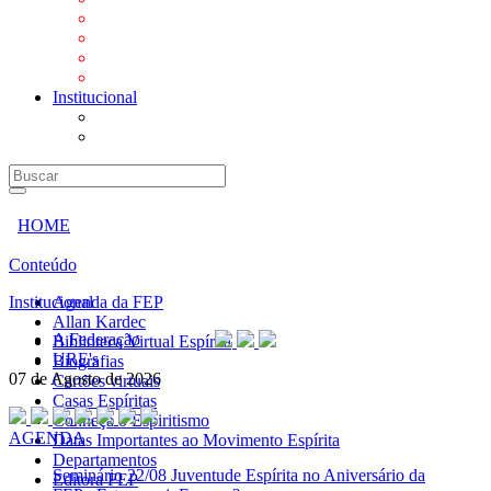
Mensagens
Orientações aos Centros espíritas
Programa Vida e Valores
Subsídios para Centros Espíritas
Institucional
A Federação
URE's
HOME
Conteúdo
Institucional
Agenda da FEP
Allan Kardec
A Federação
Biblioteca Virtual Espírita
URE's
Biografias
07 de Agosto de 2026
Cartões virtuais
Casas Espíritas
Conheça o Espiritismo
AGENDA
Datas Importantes ao Movimento Espírita
Departamentos
Seminário
22/08 Juventude Espírita no Aniversário da
Editora FEP