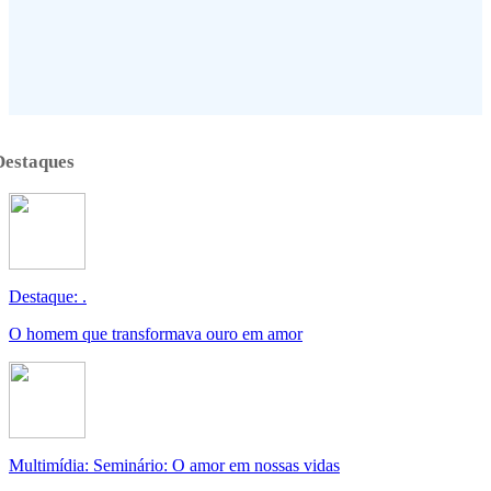
Destaques
Destaque: .
O homem que transformava ouro em amor
Multimídia: Seminário: O amor em nossas vidas