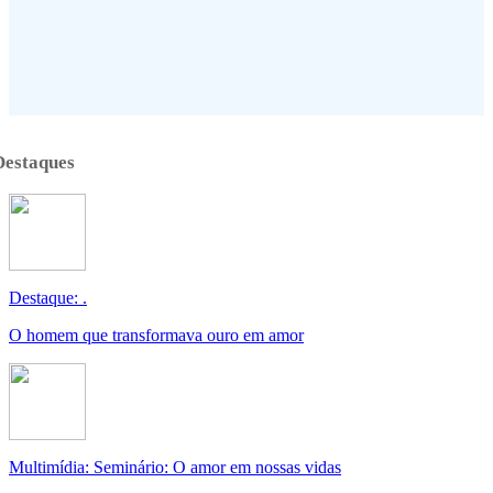
Destaques
Destaque: .
O homem que transformava ouro em amor
Multimídia: Seminário: O amor em nossas vidas