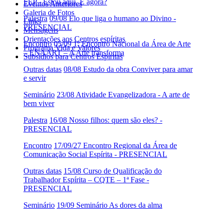
FEP - Estou aqui. E agora?
Eventos Anteriores
Galeria de Fotos
Palestra
09/08 Elo que liga o humano ao Divino -
Links
PRESENCIAL
Mensagens
Orientações aos Centros espíritas
Encontro
05/09 1º Encontro Nacional da Área de Arte
Programa Vida e Valores
– ENAART – A Arte transforma
Subsídios para Centros Espíritas
Outras datas
08/08 Estudo da obra Conviver para amar
e servir
Seminário
23/08 Atividade Evangelizadora - A arte de
bem viver
Palestra
16/08 Nosso filhos: quem são eles? -
PRESENCIAL
Encontro
17/09/27 Encontro Regional da Área de
Comunicação Social Espírita - PRESENCIAL
Outras datas
15/08 Curso de Qualificação do
Trabalhador Espírita – CQTE – 1ª Fase -
PRESENCIAL
Seminário
19/09 Seminário As dores da alma