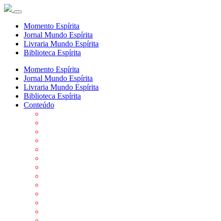
Momento Espírita
Jornal Mundo Espírita
Livraria Mundo Espírita
Biblioteca Espírita
Momento Espírita
Jornal Mundo Espírita
Livraria Mundo Espírita
Biblioteca Espírita
Conteúdo
Agenda da FEP
Allan Kardec
Biblioteca Virtual Espírita
Biografias
Cartões virtuais
Casas Espíritas
Conheça o Espiritismo
Datas Importantes ao Movimento Espírita
Departamentos
Editora FEP
Eventos Anteriores
Galeria de Fotos
Links