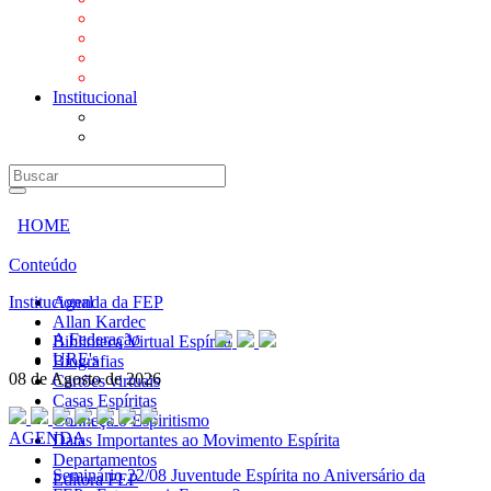
Mensagens
Orientações aos Centros espíritas
Programa Vida e Valores
Subsídios para Centros Espíritas
Institucional
A Federação
URE's
HOME
Conteúdo
Institucional
Agenda da FEP
Allan Kardec
A Federação
Biblioteca Virtual Espírita
URE's
Biografias
08 de Agosto de 2026
Cartões virtuais
Casas Espíritas
Conheça o Espiritismo
AGENDA
Datas Importantes ao Movimento Espírita
Departamentos
Seminário
22/08 Juventude Espírita no Aniversário da
Editora FEP