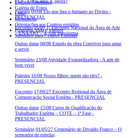
FEP - Estou aqui. E agora?
Eventos Anteriores
Galeria de Fotos
Palestra
09/08 Elo que liga o humano ao Divino -
Links
PRESENCIAL
Mensagens
Orientações aos Centros espíritas
Encontro
05/09 1º Encontro Nacional da Área de Arte
Programa Vida e Valores
– ENAART – A Arte transforma
Subsídios para Centros Espíritas
Outras datas
08/08 Estudo da obra Conviver para amar
e servir
Seminário
23/08 Atividade Evangelizadora - A arte de
bem viver
Palestra
16/08 Nosso filhos: quem são eles? -
PRESENCIAL
Encontro
17/09/27 Encontro Regional da Área de
Comunicação Social Espírita - PRESENCIAL
Outras datas
15/08 Curso de Qualificação do
Trabalhador Espírita – CQTE – 1ª Fase -
PRESENCIAL
Seminário
01/05/27 Centenário de Divaldo Franco – O
semeador de estrelas