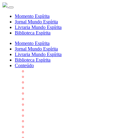
Momento Espírita
Jornal Mundo Espírita
Livraria Mundo Espírita
Biblioteca Espírita
Momento Espírita
Jornal Mundo Espírita
Livraria Mundo Espírita
Biblioteca Espírita
Conteúdo
Agenda da FEP
Allan Kardec
Biblioteca Virtual Espírita
Biografias
Cartões virtuais
Casas Espíritas
Conheça o Espiritismo
Datas Importantes ao Movimento Espírita
Departamentos
Editora FEP
Eventos Anteriores
Galeria de Fotos
Links