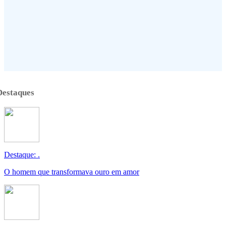
Destaques
Destaque: .
O homem que transformava ouro em amor