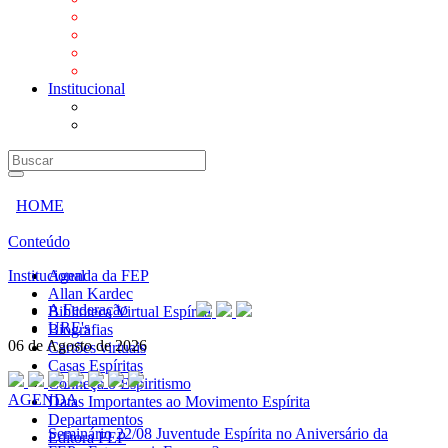
Mensagens
Orientações aos Centros espíritas
Programa Vida e Valores
Subsídios para Centros Espíritas
Institucional
A Federação
URE's
HOME
Conteúdo
Institucional
Agenda da FEP
Allan Kardec
A Federação
Biblioteca Virtual Espírita
URE's
Biografias
06 de Agosto de 2026
Cartões virtuais
Casas Espíritas
Conheça o Espiritismo
AGENDA
Datas Importantes ao Movimento Espírita
Departamentos
Seminário
22/08 Juventude Espírita no Aniversário da
Editora FEP