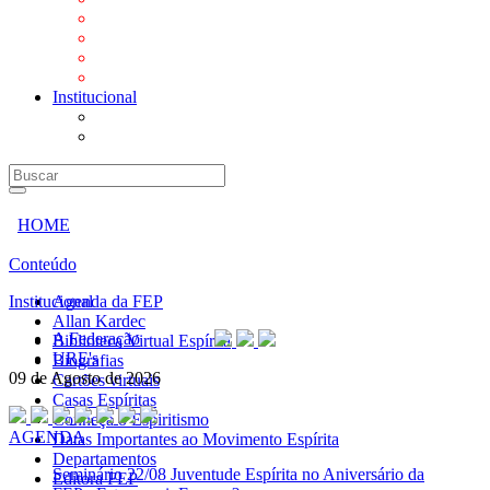
Mensagens
Orientações aos Centros espíritas
Programa Vida e Valores
Subsídios para Centros Espíritas
Institucional
A Federação
URE's
HOME
Conteúdo
Institucional
Agenda da FEP
Allan Kardec
A Federação
Biblioteca Virtual Espírita
URE's
Biografias
09 de Agosto de 2026
Cartões virtuais
Casas Espíritas
Conheça o Espiritismo
AGENDA
Datas Importantes ao Movimento Espírita
Departamentos
Seminário
22/08 Juventude Espírita no Aniversário da
Editora FEP