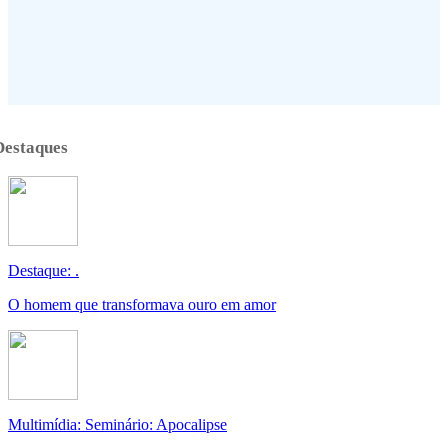
Destaques
Destaque: .
O homem que transformava ouro em amor
Multimídia: Seminário: Apocalipse