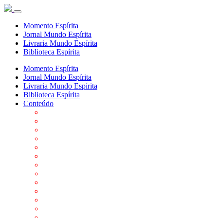
Momento Espírita
Jornal Mundo Espírita
Livraria Mundo Espírita
Biblioteca Espírita
Momento Espírita
Jornal Mundo Espírita
Livraria Mundo Espírita
Biblioteca Espírita
Conteúdo
Agenda da FEP
Allan Kardec
Biblioteca Virtual Espírita
Biografias
Cartões virtuais
Casas Espíritas
Conheça o Espiritismo
Datas Importantes ao Movimento Espírita
Departamentos
Editora FEP
Eventos Anteriores
Galeria de Fotos
Links