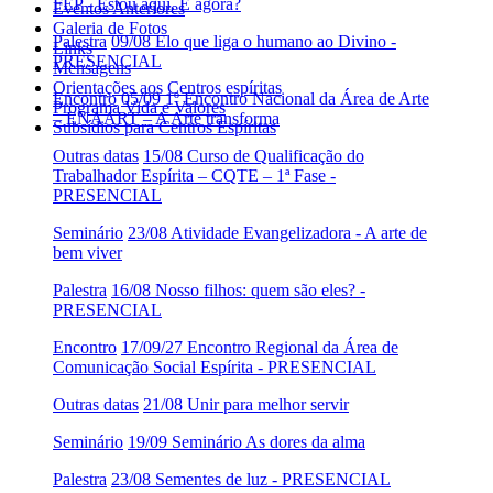
FEP - Estou aqui. E agora?
Eventos Anteriores
Galeria de Fotos
Palestra
09/08 Elo que liga o humano ao Divino -
Links
PRESENCIAL
Mensagens
Orientações aos Centros espíritas
Encontro
05/09 1º Encontro Nacional da Área de Arte
Programa Vida e Valores
– ENAART – A Arte transforma
Subsídios para Centros Espíritas
Outras datas
15/08 Curso de Qualificação do
Trabalhador Espírita – CQTE – 1ª Fase -
PRESENCIAL
Seminário
23/08 Atividade Evangelizadora - A arte de
bem viver
Palestra
16/08 Nosso filhos: quem são eles? -
PRESENCIAL
Encontro
17/09/27 Encontro Regional da Área de
Comunicação Social Espírita - PRESENCIAL
Outras datas
21/08 Unir para melhor servir
Seminário
19/09 Seminário As dores da alma
Palestra
23/08 Sementes de luz - PRESENCIAL