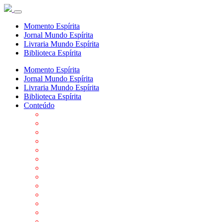
Momento Espírita
Jornal Mundo Espírita
Livraria Mundo Espírita
Biblioteca Espírita
Momento Espírita
Jornal Mundo Espírita
Livraria Mundo Espírita
Biblioteca Espírita
Conteúdo
Agenda da FEP
Allan Kardec
Biblioteca Virtual Espírita
Biografias
Cartões virtuais
Casas Espíritas
Conheça o Espiritismo
Datas Importantes ao Movimento Espírita
Departamentos
Editora FEP
Eventos Anteriores
Galeria de Fotos
Links