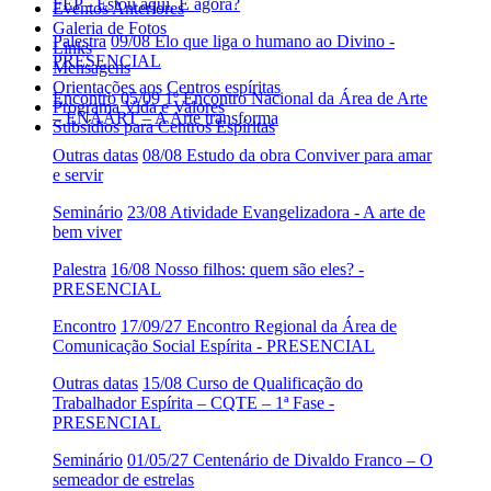
FEP - Estou aqui. E agora?
Eventos Anteriores
Galeria de Fotos
Palestra
09/08 Elo que liga o humano ao Divino -
Links
PRESENCIAL
Mensagens
Orientações aos Centros espíritas
Encontro
05/09 1º Encontro Nacional da Área de Arte
Programa Vida e Valores
– ENAART – A Arte transforma
Subsídios para Centros Espíritas
Outras datas
08/08 Estudo da obra Conviver para amar
e servir
Seminário
23/08 Atividade Evangelizadora - A arte de
bem viver
Palestra
16/08 Nosso filhos: quem são eles? -
PRESENCIAL
Encontro
17/09/27 Encontro Regional da Área de
Comunicação Social Espírita - PRESENCIAL
Outras datas
15/08 Curso de Qualificação do
Trabalhador Espírita – CQTE – 1ª Fase -
PRESENCIAL
Seminário
01/05/27 Centenário de Divaldo Franco – O
semeador de estrelas