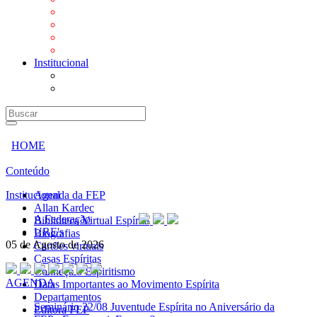
Mensagens
Orientações aos Centros espíritas
Programa Vida e Valores
Subsídios para Centros Espíritas
Institucional
A Federação
URE's
HOME
Conteúdo
Institucional
Agenda da FEP
Allan Kardec
A Federação
Biblioteca Virtual Espírita
URE's
Biografias
05 de Agosto de 2026
Cartões virtuais
Casas Espíritas
Conheça o Espiritismo
AGENDA
Datas Importantes ao Movimento Espírita
Departamentos
Seminário
22/08 Juventude Espírita no Aniversário da
Editora FEP