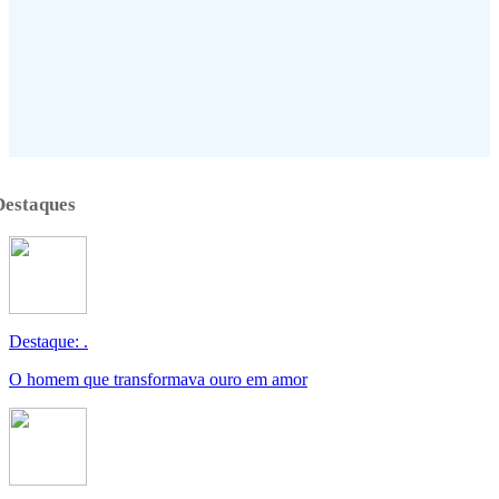
Destaques
Destaque: .
O homem que transformava ouro em amor