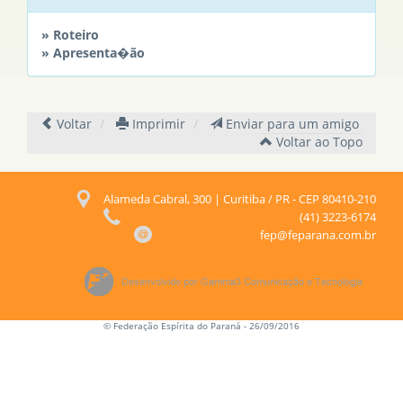
» Roteiro
» Apresenta�ão
Voltar
Imprimir
Enviar para um amigo
Voltar ao Topo
Alameda Cabral, 300 | Curitiba / PR - CEP 80410-210
(41) 3223-6174
fep@feparana.com.br
© Federação Espírita do Paraná - 26/09/2016