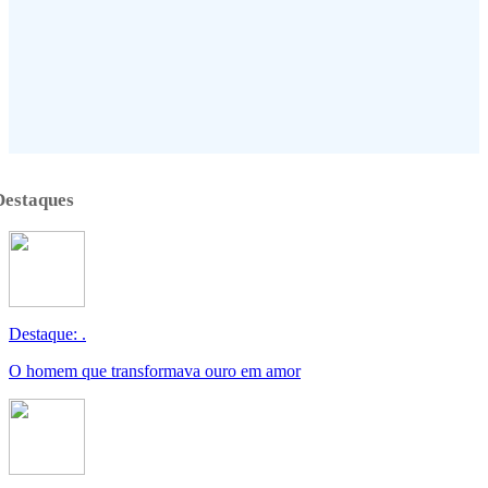
Destaques
Destaque: .
O homem que transformava ouro em amor