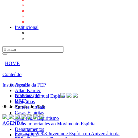
Mensagens
Orientações aos Centros espíritas
Programa Vida e Valores
Subsídios para Centros Espíritas
Institucional
A Federação
URE's
HOME
Conteúdo
Institucional
Agenda da FEP
Allan Kardec
A Federação
Biblioteca Virtual Espírita
URE's
Biografias
06 de Agosto de 2026
Cartões virtuais
Casas Espíritas
Conheça o Espiritismo
AGENDA
Datas Importantes ao Movimento Espírita
Departamentos
Seminário
22/08 Juventude Espírita no Aniversário da
Editora FEP