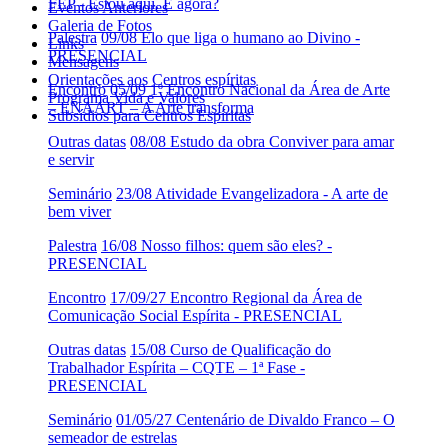
FEP - Estou aqui. E agora?
Eventos Anteriores
Galeria de Fotos
Palestra
09/08 Elo que liga o humano ao Divino -
Links
PRESENCIAL
Mensagens
Orientações aos Centros espíritas
Encontro
05/09 1º Encontro Nacional da Área de Arte
Programa Vida e Valores
– ENAART – A Arte transforma
Subsídios para Centros Espíritas
Outras datas
08/08 Estudo da obra Conviver para amar
e servir
Seminário
23/08 Atividade Evangelizadora - A arte de
bem viver
Palestra
16/08 Nosso filhos: quem são eles? -
PRESENCIAL
Encontro
17/09/27 Encontro Regional da Área de
Comunicação Social Espírita - PRESENCIAL
Outras datas
15/08 Curso de Qualificação do
Trabalhador Espírita – CQTE – 1ª Fase -
PRESENCIAL
Seminário
01/05/27 Centenário de Divaldo Franco – O
semeador de estrelas