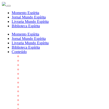
Momento Espírita
Jornal Mundo Espírita
Livraria Mundo Espírita
Biblioteca Espírita
Momento Espírita
Jornal Mundo Espírita
Livraria Mundo Espírita
Biblioteca Espírita
Conteúdo
Agenda da FEP
Allan Kardec
Biblioteca Virtual Espírita
Biografias
Cartões virtuais
Casas Espíritas
Conheça o Espiritismo
Datas Importantes ao Movimento Espírita
Departamentos
Editora FEP
Eventos Anteriores
Galeria de Fotos
Links