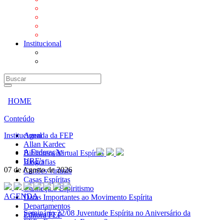
Mensagens
Orientações aos Centros espíritas
Programa Vida e Valores
Subsídios para Centros Espíritas
Institucional
A Federação
URE's
HOME
Conteúdo
Institucional
Agenda da FEP
Allan Kardec
A Federação
Biblioteca Virtual Espírita
URE's
Biografias
07 de Agosto de 2026
Cartões virtuais
Casas Espíritas
Conheça o Espiritismo
AGENDA
Datas Importantes ao Movimento Espírita
Departamentos
Seminário
22/08 Juventude Espírita no Aniversário da
Editora FEP