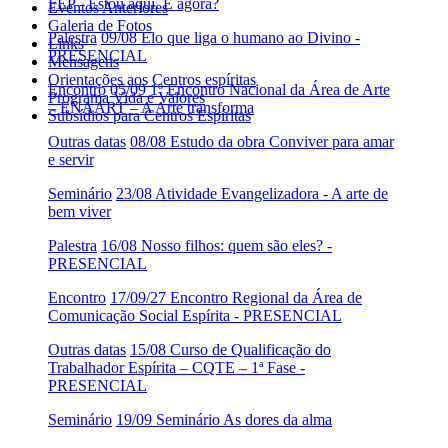
FEP - Estou aqui. E agora?
Eventos Anteriores
Galeria de Fotos
Palestra
09/08 Elo que liga o humano ao Divino -
Links
PRESENCIAL
Mensagens
Orientações aos Centros espíritas
Encontro
05/09 1º Encontro Nacional da Área de Arte
Programa Vida e Valores
– ENAART – A Arte transforma
Subsídios para Centros Espíritas
Outras datas
08/08 Estudo da obra Conviver para amar
e servir
Seminário
23/08 Atividade Evangelizadora - A arte de
bem viver
Palestra
16/08 Nosso filhos: quem são eles? -
PRESENCIAL
Encontro
17/09/27 Encontro Regional da Área de
Comunicação Social Espírita - PRESENCIAL
Outras datas
15/08 Curso de Qualificação do
Trabalhador Espírita – CQTE – 1ª Fase -
PRESENCIAL
Seminário
19/09 Seminário As dores da alma