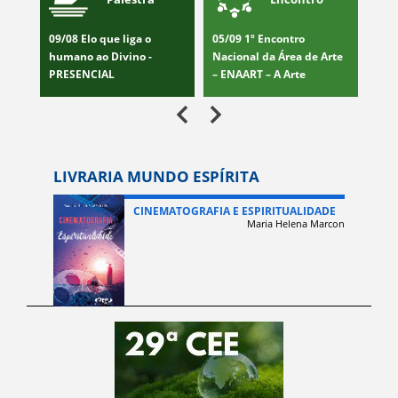
ita
09/08 Elo que liga o
05/09 1º Encontro
08/0
 -
humano ao Divino -
Nacional da Área de Arte
Con
PRESENCIAL
– ENAART – A Arte
serv
transforma
LIVRARIA MUNDO ESPÍRITA
CINEMATOGRAFIA E ESPIRITUALIDADE
Maria Helena Marcon