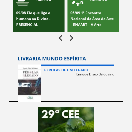
ita
09/08 Elo que liga o
05/09 1º Encontro
15/
 -
humano ao Divino -
Nacional da Área de Arte
Qual
PRESENCIAL
– ENAART – A Arte
Trab
transforma
CQTE
PRE
LIVRARIA MUNDO ESPÍRITA
PÉROLAS DE UM LEGADO
Enrique Eliseo Baldovino