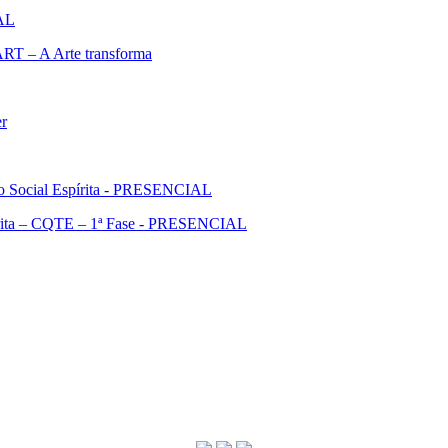
IAL
ART – A Arte transforma
er
ão Social Espírita - PRESENCIAL
pírita – CQTE – 1ª Fase - PRESENCIAL