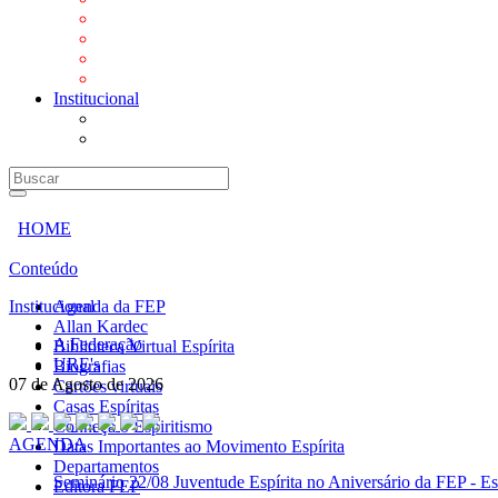
Mensagens
Orientações aos Centros espíritas
Programa Vida e Valores
Subsídios para Centros Espíritas
Institucional
A Federação
URE's
HOME
Conteúdo
Institucional
Agenda da FEP
Allan Kardec
A Federação
Biblioteca Virtual Espírita
URE's
Biografias
07 de Agosto de 2026
Cartões virtuais
Casas Espíritas
Conheça o Espiritismo
AGENDA
Datas Importantes ao Movimento Espírita
Departamentos
Seminário
22/08 Juventude Espírita no Aniversário da FEP - Es
Editora FEP