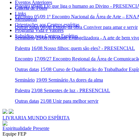
Eventos Anteriores
Palestra
09/08 Elo que liga o humano ao Divino - PRESENC
Galeria de Fotos
Links
Encontro
05/09 1º Encontro Nacional da Área de Arte – ENA
Mensagens
Orientações aos Centros espíritas
Outras datas
08/08 Estudo da obra Conviver para amar e servir
Programa Vida e Valores
Subsídios para Centros Espíritas
Seminário
23/08 Atividade Evangelizadora - A arte de bem viv
Palestra
16/08 Nosso filhos: quem são eles? - PRESENCIAL
Encontro
17/09/27 Encontro Regional da Área de Comunicaç
Outras datas
15/08 Curso de Qualificação do Trabalhador Es
Seminário
19/09 Seminário As dores da alma
Palestra
23/08 Sementes de luz - PRESENCIAL
Outras datas
21/08 Unir para melhor servir
LIVRARIA MUNDO ESPÍRITA
Espiritualidade Presente
Equipe FEP