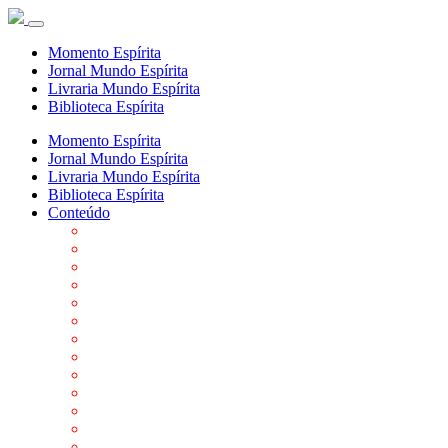
Momento Espírita
Jornal Mundo Espírita
Livraria Mundo Espírita
Biblioteca Espírita
Momento Espírita
Jornal Mundo Espírita
Livraria Mundo Espírita
Biblioteca Espírita
Conteúdo
Agenda da FEP
Allan Kardec
Biblioteca Virtual Espírita
Biografias
Cartões virtuais
Casas Espíritas
Conheça o Espiritismo
Datas Importantes ao Movimento Espírita
Departamentos
Editora FEP
Eventos Anteriores
Galeria de Fotos
Links