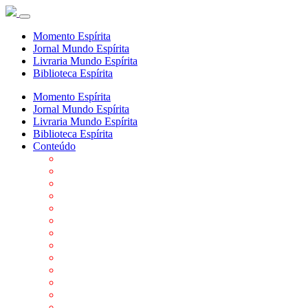
Momento Espírita
Jornal Mundo Espírita
Livraria Mundo Espírita
Biblioteca Espírita
Momento Espírita
Jornal Mundo Espírita
Livraria Mundo Espírita
Biblioteca Espírita
Conteúdo
Agenda da FEP
Allan Kardec
Biblioteca Virtual Espírita
Biografias
Cartões virtuais
Casas Espíritas
Conheça o Espiritismo
Datas Importantes ao Movimento Espírita
Departamentos
Editora FEP
Eventos Anteriores
Galeria de Fotos
Links