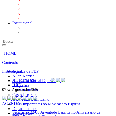
Mensagens
Orientações aos Centros espíritas
Programa Vida e Valores
Subsídios para Centros Espíritas
Institucional
A Federação
URE's
HOME
Conteúdo
Institucional
Agenda da FEP
Allan Kardec
A Federação
Biblioteca Virtual Espírita
URE's
Biografias
07 de Agosto de 2026
Cartões virtuais
Casas Espíritas
Conheça o Espiritismo
AGENDA
Datas Importantes ao Movimento Espírita
Departamentos
Seminário
22/08 Juventude Espírita no Aniversário da
Editora FEP