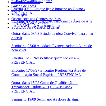
FEP - Estou aqui. E agora?
Eventos Anteriores
Galeria de Fotos
Palestra
09/08 Elo que liga o humano ao Divino -
Links
PRESENCIAL
Mensagens
Orientações aos Centros espíritas
Encontro
05/09 1º Encontro Nacional da Área de Arte
Programa Vida e Valores
– ENAART – A Arte transforma
Subsídios para Centros Espíritas
Outras datas
08/08 Estudo da obra Conviver para amar
e servir
Seminário
23/08 Atividade Evangelizadora - A arte de
bem viver
Palestra
16/08 Nosso filhos: quem são eles? -
PRESENCIAL
Encontro
17/09/27 Encontro Regional da Área de
Comunicação Social Espírita - PRESENCIAL
Outras datas
15/08 Curso de Qualificação do
Trabalhador Espírita – CQTE – 1ª Fase -
PRESENCIAL
Seminário
19/09 Seminário As dores da alma