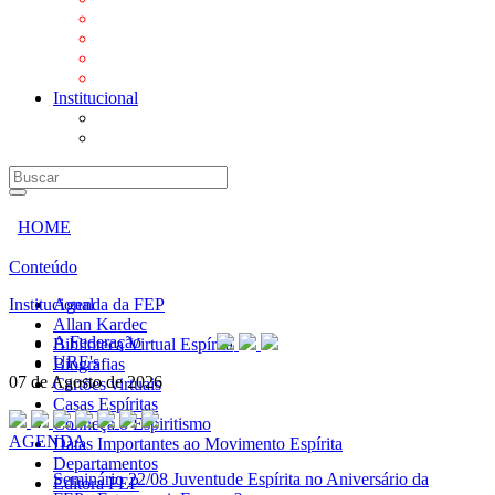
Mensagens
Orientações aos Centros espíritas
Programa Vida e Valores
Subsídios para Centros Espíritas
Institucional
A Federação
URE's
HOME
Conteúdo
Institucional
Agenda da FEP
Allan Kardec
A Federação
Biblioteca Virtual Espírita
URE's
Biografias
07 de Agosto de 2026
Cartões virtuais
Casas Espíritas
Conheça o Espiritismo
AGENDA
Datas Importantes ao Movimento Espírita
Departamentos
Seminário
22/08 Juventude Espírita no Aniversário da
Editora FEP