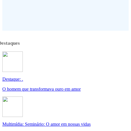
Destaques
Destaque: .
O homem que transformava ouro em amor
Multimídia: Seminário: O amor em nossas vidas