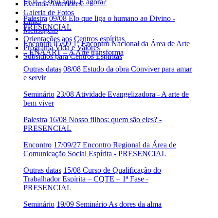
FEP - Estou aqui. E agora?
Eventos Anteriores
Galeria de Fotos
Palestra
09/08 Elo que liga o humano ao Divino -
Links
PRESENCIAL
Mensagens
Orientações aos Centros espíritas
Encontro
05/09 1º Encontro Nacional da Área de Arte
Programa Vida e Valores
– ENAART – A Arte transforma
Subsídios para Centros Espíritas
Outras datas
08/08 Estudo da obra Conviver para amar
e servir
Seminário
23/08 Atividade Evangelizadora - A arte de
bem viver
Palestra
16/08 Nosso filhos: quem são eles? -
PRESENCIAL
Encontro
17/09/27 Encontro Regional da Área de
Comunicação Social Espírita - PRESENCIAL
Outras datas
15/08 Curso de Qualificação do
Trabalhador Espírita – CQTE – 1ª Fase -
PRESENCIAL
Seminário
19/09 Seminário As dores da alma