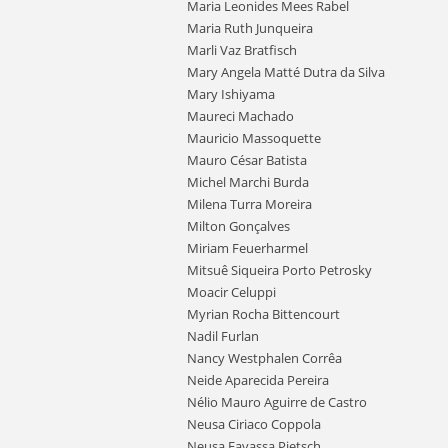
Maria Leonides Mees Rabel
Maria Ruth Junqueira
Marli Vaz Bratfisch
Mary Angela Matté Dutra da Silva
Mary Ishiyama
Maureci Machado
Mauricio Massoquette
Mauro César Batista
Michel Marchi Burda
Milena Turra Moreira
Milton Gonçalves
Miriam Feuerharmel
Mitsuê Siqueira Porto Petrosky
Moacir Celuppi
Myrian Rocha Bittencourt
Nadil Furlan
Nancy Westphalen Corrêa
Neide Aparecida Pereira
Nélio Mauro Aguirre de Castro
Neusa Ciriaco Coppola
Neusa Favassa Pietsch