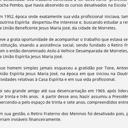
ocha Pombo, que havia absorvido os cursos desativados na Escola 
m 1952, época onde exatamente sua vida profissional iniciava, ta
outrina Espírita despertou-lhe interesse e, buscando estudar a re
a União Beneficente Jesus Maria José, da cidade de Morretes.
eve a grata oportunidade de acompanhar o trabalho que estava s
nstituição, visando a assistência social, sendo fundado o Retiro
om o então denominado Asilo à Velhice Desamparada de Morretes, p
a União Espírita Jesus Maria José.
sse homem simples jamais esqueceu a gratidão por Tone, Antonio
nião Espírita Jesus Maria José, na época em que iniciou na Doutr
tividades relativas à Casa Espírita e em sua vida profissional.
oi seu grande amigo até sua desencarnação em 1969, após lider
or trinta e três anos. A partir desse ano, Nazir assumiu a Presidên
xercendo-a pelo espaço de trinta e sete anos, compreendidos entre
m sua gestão, o Retiro Fraterno dos Meninos foi desativado pois, 
eriam inviáveis financeiramente.