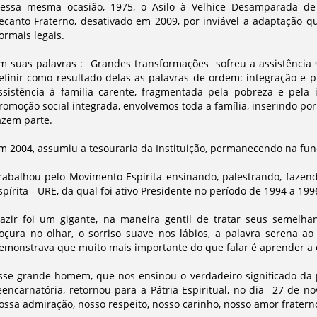
essa mesma ocasião, 1975, o Asilo à Velhice Desamparada d
ecanto Fraterno, desativado em 2009, por inviável a adaptação qu
ormais legais.
m suas palavras : Grandes transformações sofreu a assistência so
efinir como resultado delas as palavras de ordem: integração e p
ssistência à família carente, fragmentada pela pobreza e pela
romoção social integrada, envolvemos toda a família, inserindo por 
azem parte.
m 2004, assumiu a tesouraria da Instituição, permanecendo na fun
rabalhou pelo Movimento Espírita ensinando, palestrando, fazen
spírita - URE, da qual foi ativo Presidente no período de 1994 a 199
azir foi um gigante, na maneira gentil de tratar seus semelha
oçura no olhar, o sorriso suave nos lábios, a palavra serena ao
emonstrava que muito mais importante do que falar é aprender a 
sse grande homem, que nos ensinou o verdadeiro significado da 
eencarnatória, retornou para a Pátria Espiritual, no dia 27 de
ossa admiração, nosso respeito, nosso carinho, nosso amor frater