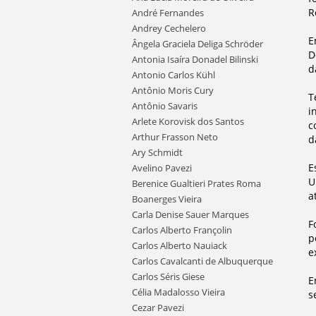
R
André Fernandes
Andrey Cechelero
E
Ângela Graciela Deliga Schröder
D
Antonia Isaíra Donadel Bilinski
d
Antonio Carlos Kühl
Antônio Moris Cury
T
Antônio Savaris
i
Arlete Korovisk dos Santos
c
Arthur Frasson Neto
d
Ary Schmidt
E
Avelino Pavezi
U
Berenice Gualtieri Prates Roma
a
Boanerges Vieira
Carla Denise Sauer Marques
F
Carlos Alberto Françolin
p
Carlos Alberto Nauiack
e
Carlos Cavalcanti de Albuquerque
Carlos Séris Giese
E
Célia Madalosso Vieira
s
Cezar Pavezi