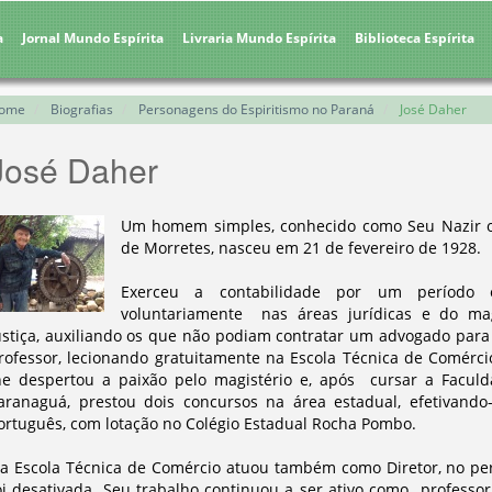
a
Jornal Mundo Espírita
Livraria Mundo Espírita
Biblioteca Espírita
ome
Biografias
Personagens do Espiritismo no Paraná
José Daher
José Daher
Um homem simples, conhecido como Seu Nazir ou
de Morretes, nasceu em 21 de fevereiro de 1928.
Exerceu a contabilidade por um período e
voluntariamente nas áreas jurídicas e do mag
ustiça, auxiliando os que não podiam contratar um advogado par
rofessor, lecionando gratuitamente na Escola Técnica de Comérc
he despertou a paixão pelo magistério e, após cursar a Faculda
aranaguá, prestou dois concursos na área estadual, efetivando-
ortuguês, com lotação no Colégio Estadual Rocha Pombo.
a Escola Técnica de Comércio atuou também como Diretor, no per
oi desativada. Seu trabalho continuou a ser ativo como professor 