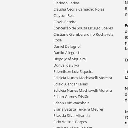
N
Clarindo Farina
R
Claudia Cecilia Camacho Rojas
n
Clayton Reis
Clovis Pereira
E
Conceição de Souza Licurgo Soares
d
Cristiane Giamberardino Rochavetz
a
Rosa
p
Daniel Dallagnol
f
Danilo Allegretti
Diogo José Siqueira
E
Dorival da Silva
T
Edemilson Luiz Siqueira
E
Edicleia Nunes Machiavelli Moreira
Edizio Alencar Farias
N
Edicléia Nunes Machiavelli Moreira
d
Edson Gomes Tristão
d
Edson Luiz Wachholz
Eliana Batista Teixeira Meurer
E
Elias da Silva Miranda
r
Elcio Volsnei Borges
n