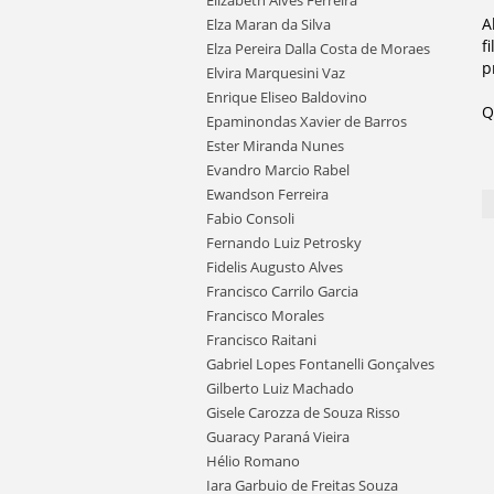
Elizabeth Alves Ferreira
A
Elza Maran da Silva
f
Elza Pereira Dalla Costa de Moraes
p
Elvira Marquesini Vaz
Enrique Eliseo Baldovino
Q
Epaminondas Xavier de Barros
Ester Miranda Nunes
Evandro Marcio Rabel
Ewandson Ferreira
Fabio Consoli
Fernando Luiz Petrosky
Fidelis Augusto Alves
Francisco Carrilo Garcia
Francisco Morales
Francisco Raitani
Gabriel Lopes Fontanelli Gonçalves
Gilberto Luiz Machado
Gisele Carozza de Souza Risso
Guaracy Paraná Vieira
Hélio Romano
Iara Garbuio de Freitas Souza