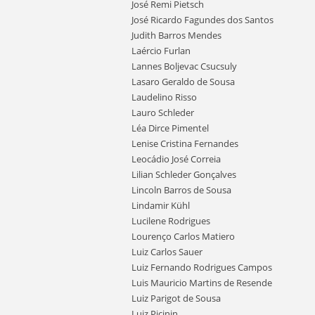
José Remi Pietsch
José Ricardo Fagundes dos Santos
Judith Barros Mendes
Laércio Furlan
Lannes Boljevac Csucsuly
Lasaro Geraldo de Sousa
Laudelino Risso
Lauro Schleder
Léa Dirce Pimentel
Lenise Cristina Fernandes
Leocádio José Correia
Lilian Schleder Gonçalves
Lincoln Barros de Sousa
Lindamir Kühl
Lucilene Rodrigues
Lourenço Carlos Matiero
Luiz Carlos Sauer
Luiz Fernando Rodrigues Campos
Luis Mauricio Martins de Resende
Luiz Parigot de Sousa
Luiz Picinin