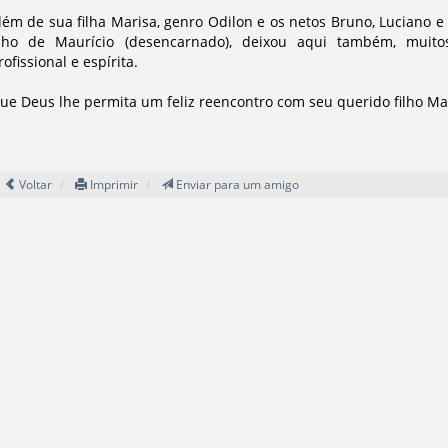
lém de sua filha Marisa, genro Odilon e os netos Bruno, Luciano e T
ilho de Maurício (desencarnado), deixou aqui também, muit
rofissional e espírita.
ue Deus lhe permita um feliz reencontro com seu querido filho Ma
Voltar
Imprimir
Enviar para um amigo