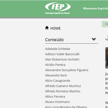
Momento Espírit
H
HOME
Conteúdo
Adelaide Schleder
Adilson Valdir Baroncelli
Alan Robertson Archetti
Alcídio Pereira
Alessandre Gonçalves Figueira
J
Alexandre Sech
p
Alício Casagrande
l
Alfredo Caetano Munhoz
P
Alfredo Romário Martins
P
Altivo Ferreira
Alvaro Holzmann
N
Ana Lúcia Moreira de Oliveira
f