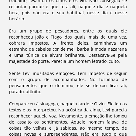
trabalho, levantou os olhos e os viu. Não conseguia se
recordar porque é que fora ali, naquele dia e naquela
hora, pois não era o seu habitual, nesse dia e nesse
horário.
Era um grupo de pescadores, entre os quais ele
reconheceu João e Tiago, dos quais, mais de uma vez,
cobrara impostos. À frente deles, caminhava um
estranho de cabelos cor de mel, barba à moda nazarena
e uma túnica de alvura brilhante. Destacava-Se pela
majestade do porte. Parecia um homem letrado, culto.
Sente Levi inusitadas emoções. Tem ímpetos de seguir
com o grupo, de acompanhá-los. No turbilhão de
pensamentos que o dominou, ele se deixou ficar ali,
parado, atônito.
Compareceu à sinagoga, naquela tarde e O viu. Ele leu os
textos e os interpretou. Na acústica da alma, Levi parecia
reconhecer aquela voz. Novamente, a emoção lhe tomou
de assalto os sentimentos. Aquele homem falava de
coisas tão velhas e já sabidas, ao mesmo tempo, de
coisas novas e surpreendentes. Não era tudo o que