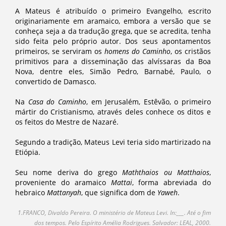
A Mateus é atribuído o primeiro Evangelho, escrito
originariamente em aramaico, embora a versão que se
conheça seja a da tradução grega, que se acredita, tenha
sido feita pelo próprio autor. Dos seus apontamentos
primeiros, se serviram os
homens do Caminho
, os cristãos
primitivos para a disseminação das alvíssaras da Boa
Nova, dentre eles, Simão Pedro, Barnabé, Paulo, o
convertido de Damasco.
Na
Casa do Caminho
, em Jerusalém, Estêvão, o primeiro
mártir do Cristianismo, através deles conhece os ditos e
os feitos do Mestre de Nazaré.
Segundo a tradição, Mateus Levi teria sido martirizado na
Etiópia.
Seu nome deriva do grego
Maththaios ou Matthaios
,
proveniente do aramaico
Mattai
, forma abreviada do
hebraico
Mattanyah
, que significa dom de
Yaweh
.
1.FRANCO, Divaldo Pereira. O ministério de Mateus Levi. In:___. Até o fim
dos tempos. Pelo Espírito Amélia Rodrigues. Salvador: LEAL, 2000.